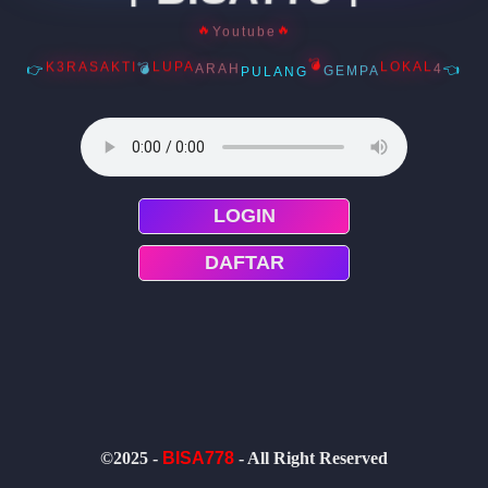
🔥
🔥
Youtube
👉
👈
PULANG
LUPA
LOKAL
💣
K3RASAKTI
💣
ARAH
4
GEMPA
LOGIN
DAFTAR
©2025 -
BISA778
- All Right Reserved