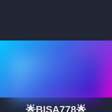
🌟BISA778🌟